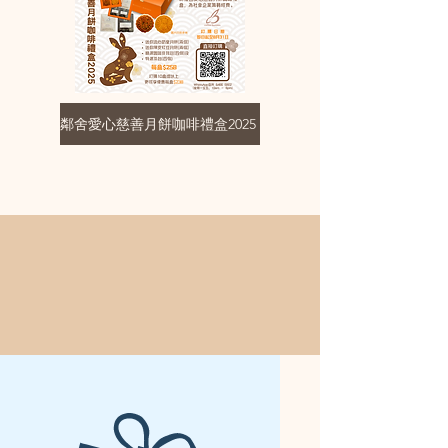
鄰舍愛心慈善月餅咖啡禮盒2025