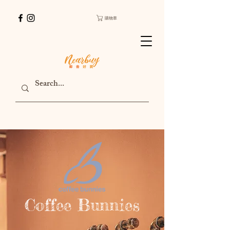
購物車
Coffee Bunnies