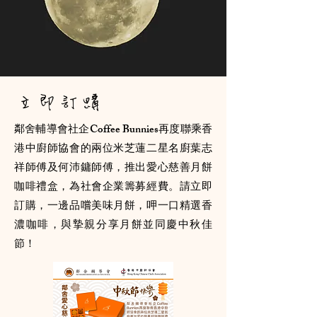
​立即訂購
鄰舍輔導會社企Coffee Bunnies再度聯乘香
港中廚師協會的兩位米芝蓮二星名廚葉志
祥師傅及何沛鏞師傅，推出愛心慈善月餅
咖啡禮盒，為社會企業籌募經費。請立即
訂購，一邊品嚐美味月餅，呷一口精選香
濃咖啡，與摯親分享月餅並同慶中秋佳
節！