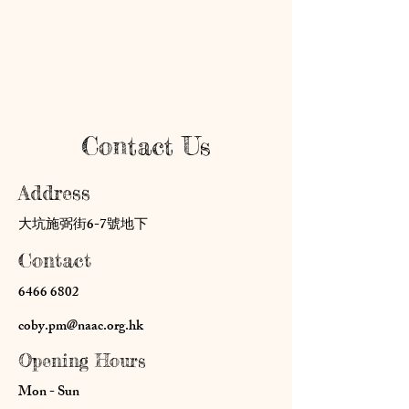
Contact Us
Address
大坑施弼街6-7號地下
Contact
6466 6802
coby.pm@naac.org.hk
Opening Hours
Mon - Sun