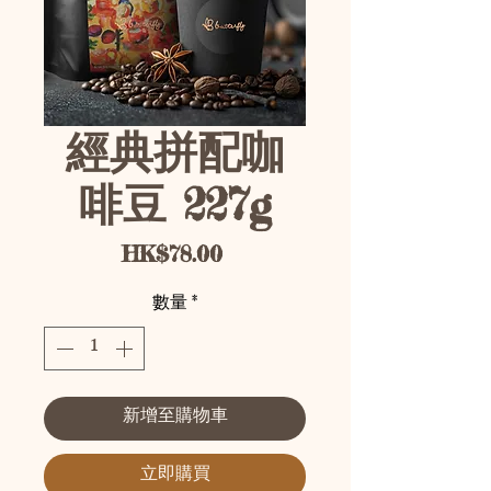
經典拼配咖
啡豆 227g
價格
HK$78.00
數量
*
新增至購物車
立即購買