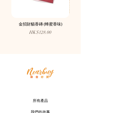
金招財貓香磚 (蜂蜜香味)
鄰舍愛心慈善月餅咖
價格
HK$128.00
所有產品
我們的故事