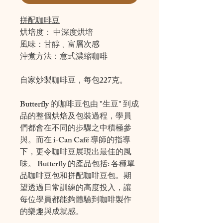
拼配咖啡豆
烘培度： 中深度烘培
風味：甘醇﹑富層次感
沖煮方法：意式濃縮咖啡
自家炒製咖啡豆，每包227克。
Butterfly 的咖啡豆包由 "生豆" 到成
品的整個烘焙及包裝過程，學員
們都會在不同的步驟之中積極參
與。而在 i-Can Café 導師的指導
下，更令咖啡豆展現出最佳的風
味。 Butterfly 的產品包括: 各種單
品咖啡豆包和拼配咖啡豆包。期
望透過日常訓練的高度投入，讓
每位學員都能夠體驗到咖啡製作
的樂趣與成就感。