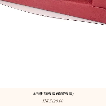
金招財貓香磚 (蜂蜜香味)
價格
HK$128.00