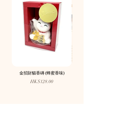
金招財貓香磚 (蜂蜜香味)
鄰舍愛心慈善月餅咖
價格
HK$128.00