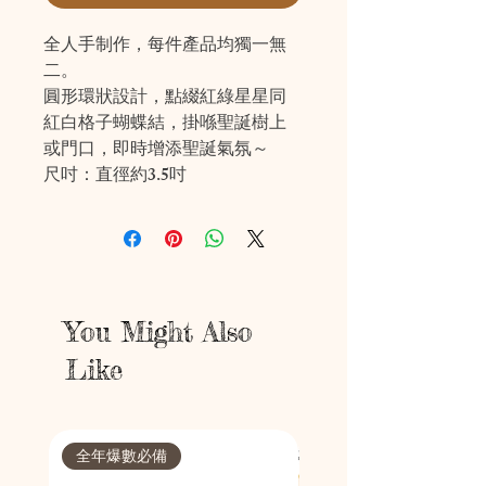
全人手制作，每件產品均獨一無
二。

圓形環狀設計，點綴紅綠星星同
紅白格子蝴蝶結，掛喺聖誕樹上
或門口，即時增添聖誕氣氛～

尺吋：直徑約3.5吋
You Might Also
Like
全年爆數必備
節日限定