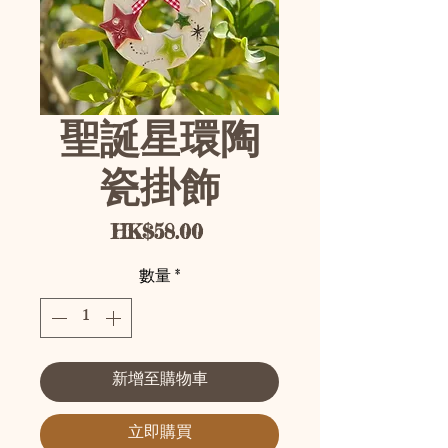
聖誕星環陶
瓷掛飾
價格
HK$58.00
數量
*
新增至購物車
立即購買