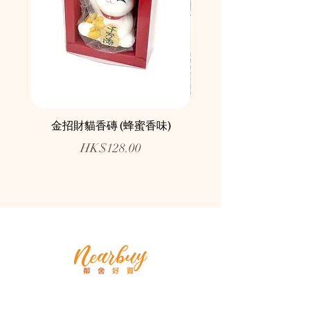
金招財貓香磚 (蜂蜜香味)
鄰舍愛心慈善月餅咖
價格
HK$128.00