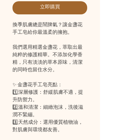
立即購買
換季肌膚總是鬧脾氣？讓金盞花
手工皂給你最溫柔的擁抱。
我們選用精選金盞花，萃取出最
純粹的修護精華。不添加化學香
精，只有淡淡的草本原味，清潔
的同時也留住水分。
✨ 金盞花手工皂亮點：
1️⃣深層修護：舒緩肌膚不適，提
升防禦力。
2️⃣溫和清潔：細緻泡沫，洗後滋
潤不緊繃。
3️⃣天然成分：選用優質植物油，
對肌膚與環境都友善。