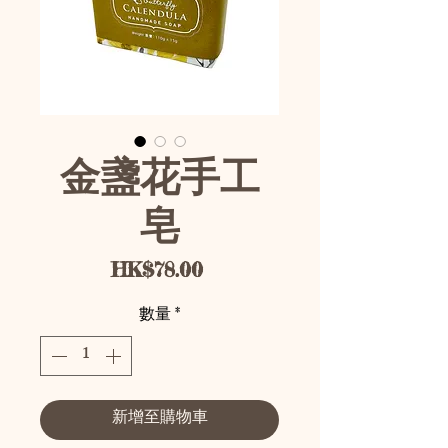
金盞花手工
皂
價格
HK$78.00
數量
*
新增至購物車