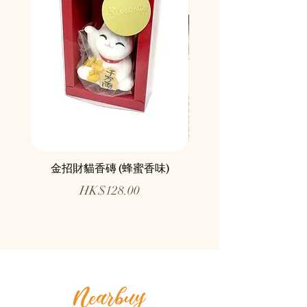
金招財貓香磚 (蜂蜜香味)
鄰舍愛心慈善月餅咖
價格
HK$128.00