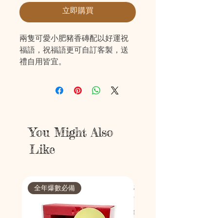
立即購買
兩隻可愛小肥豬香磚配以好運祝
福語，祝福語更可自訂客製，送
禮自用皆宜。
You Might Also
Like
全年爆數必備
節日限定