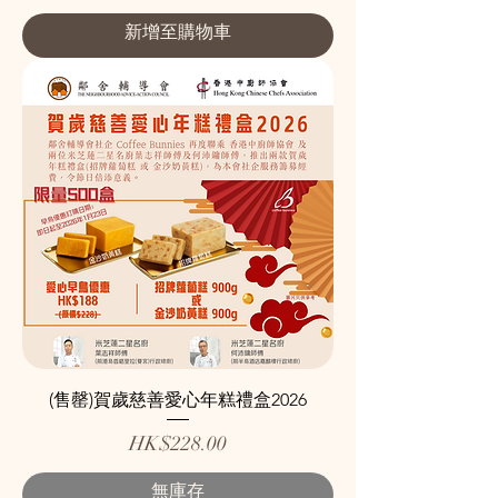
新增至購物車
(售罄)賀歲慈善愛心年糕禮盒2026
價格
HK$228.00
無庫存