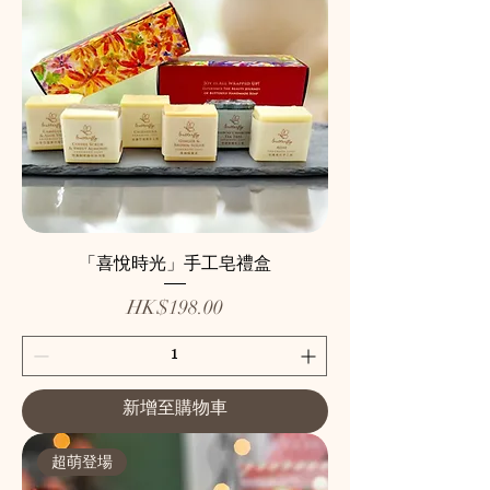
「喜悅時光」手工皂禮盒
價格
HK$198.00
新增至購物車
超萌登場