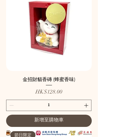
金招財貓香磚 (蜂蜜香味)
價格
HK$128.00
新增至購物車
節日限定