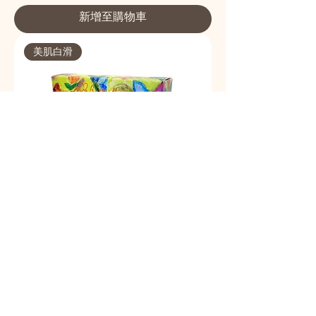
新增至購物車
美肌白滑
玫瑰美白皂
價格
HK$98.00