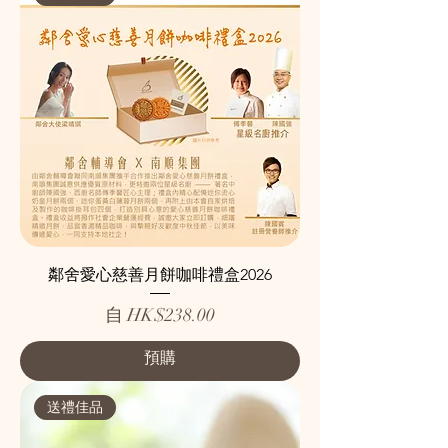
鄰舍愛心慈善月餅咖啡禮盒2026
促銷價格
自
HK$238.00
預購
送禮佳品