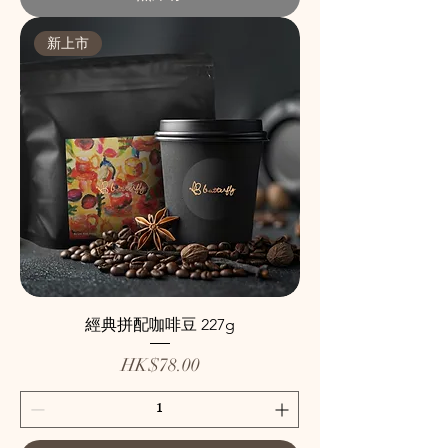
新上市
經典拼配咖啡豆 227g
價格
HK$78.00