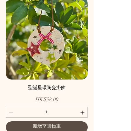
聖誕星環陶瓷掛飾
價格
HK$58.00
新增至購物車