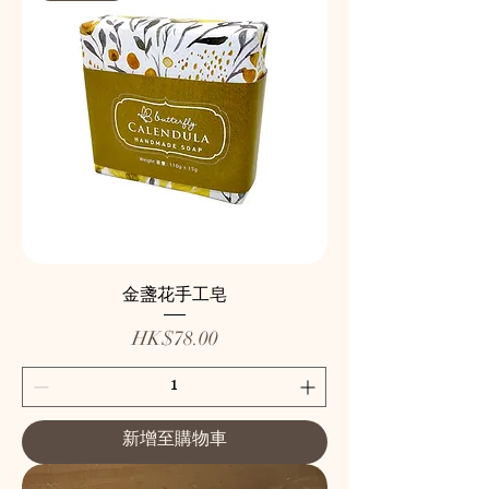
金盞花手工皂
價格
HK$78.00
新增至購物車