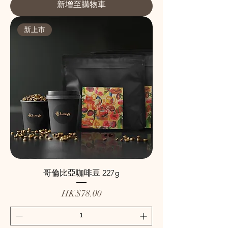
新增至購物車
新上市
哥倫比亞咖啡豆 227g
價格
HK$78.00