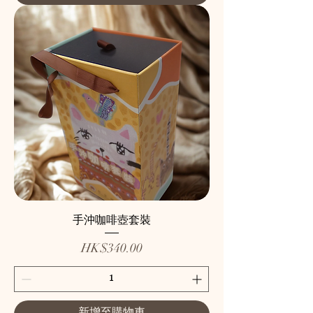
手沖咖啡壺套裝
價格
HK$340.00