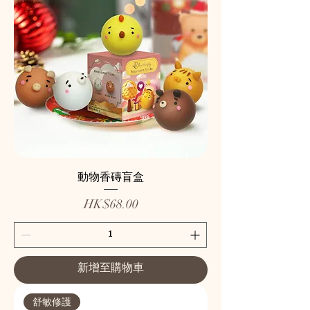
動物香磚盲盒
價格
HK$68.00
新增至購物車
舒敏修護