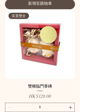
新增至購物車
富貴雙全
雙豬臨門香磚
價格
HK$128.00