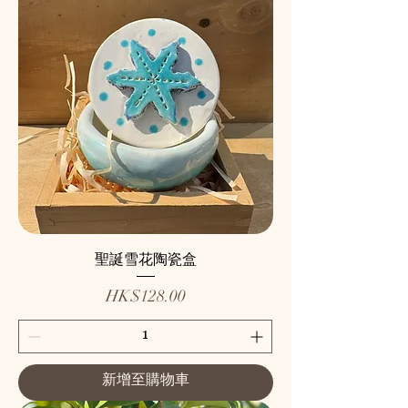
聖誕雪花陶瓷盒
價格
HK$128.00
新增至購物車