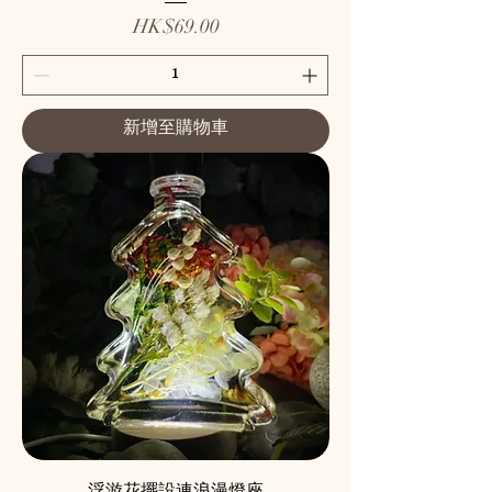
價格
HK$69.00
新增至購物車
浮游花擺設連浪漫燈座