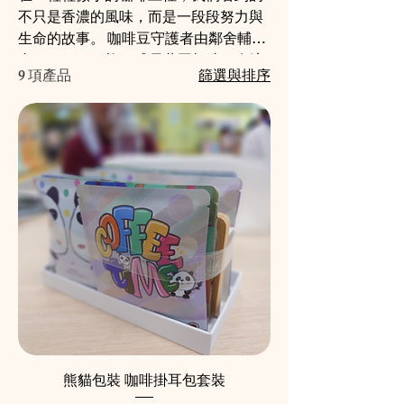
不只是香濃的風味，而是一段段努力與
生命的故事。 咖啡豆守護者由鄰舍輔導
會（NAAC）旗下成員共同打造。在這
9 項產品
篩選與排序
裡，每一位學員不只是一名學習者，更
是一位「守護者」——守護品質、守護
專業、守護一份屬於自己的尊嚴。從挑
豆、研磨、秤重，到滴掛咖啡包的製
作，每一個細節都由他們親手完成，專
注而細緻。 我們相信，細小的咖啡豆，
也能成就巨大的力量。就像我們的成員
一樣，他們或許曾被社會低估，但正因
為投入與堅持，才讓每一包咖啡都承載
著希望與驕傲。 當你沖泡一杯咖啡，不
只是享受香氣與味道，更是在參與一場
「共融」與「支持」的旅程。這杯咖
啡，讓你與我們一同守護社區的溫度。
Coffee Bean Guardian —— 不只是一杯咖
熊貓包裝 咖啡掛耳包套裝
啡，而是一份心意，一個社區的力量。