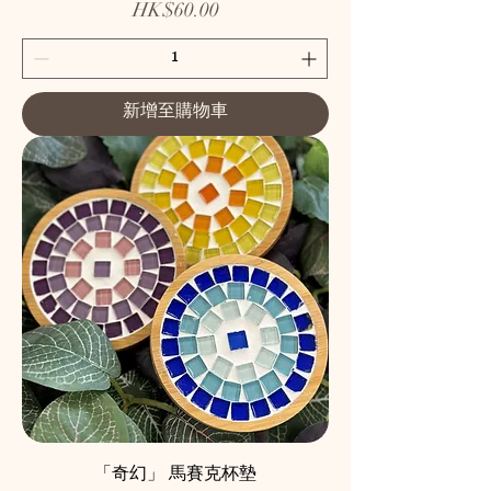
價格
HK$60.00
新增至購物車
「奇幻」 馬賽克杯墊