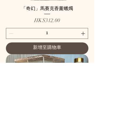
「奇幻」馬賽克香薰蠟燭
價格
HK$312.00
新增至購物車