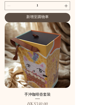
新增至購物車
手沖咖啡壺套裝
價格
HK$340.00